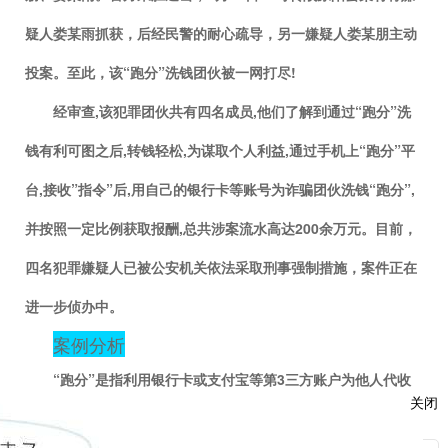
疑人娄某雨抓获，后经民警的耐心疏导，另一嫌疑人娄某朋主动
投案。至此，该“跑分”洗钱团伙被一网打尽
!
经审查
,
该犯罪团伙共有四名成员
,
他们了解到通过“跑分”洗
钱有利可图之后
,
转钱轻松
,
为谋取个人利益
,
通过手机上“跑分”平
台
,
接收”指令”后
,
用自己的银行卡等账号为诈骗团伙洗钱“跑分”
,
并按照
一
定比例获取报酬
,
总共涉案流水高达
200
余万元。目前，
四名犯罪嫌疑人已被公安机关依法采取刑事强制措施，案件正在
进一步侦办中。
案例分析
“跑分”是指利用银行卡或支付宝等第
3
三方账户为他人代收
关闭
款
,
随后转账到指定账户
,
从中赚取佣金，说白了就是一种“洗
钱”行为。”