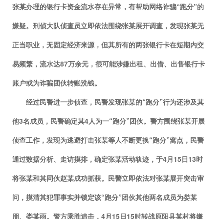
张某办理的银行卡资金流水存在异常，有帮助网络诈骗“跑分”的
嫌疑。
刑侦大队侦查员立即依法围绕张某展开调查，发现张某无
正当职业，无固定经济来源，但其所有的两张银行卡在短期内交
易频繁，流水达
87
万余元，很可能涉嫌出租、出借、出售银行卡
账户或为诈骗团伙转账洗钱。
经过民警进一步侦查，民警发现张某的
“跑分”行为还涉及其
他
3
名成员，民警确定其
4
人为一“跑分”团伙。警方围绕张某开展
侦查工作，发现为逃避打击张某等人不断更换“跑分”窝点，民警
通过数据分析、走访摸排，确定张某活动轨迹，于
4
月
15
日
13
时
将张某和其同伙赵某成功抓获。民警立即依法对张某展开突击审
问，摸清其犯罪事实并锁定该“跑分”团伙其他两名成员为娄某
朋、娄某雨。警方乘胜追击，
4
月
15
日
15
时转战原阳县某村将嫌