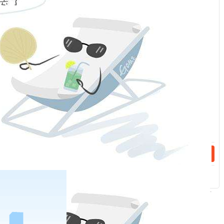
跑分
”团伙就是
"
洗钱”工具人。在“跑分”洗钱行为中，无论
服
是自发的、组织的，还是参与的、帮忙的
,
都是电信诈骗的
"
帮
：
凶”， 都涉嫌帮助信息网络犯罪活动
,
要承担法律责任
!
话：
话：
相关新闻
2023-04-19
消费者保护-非法放贷那些事儿