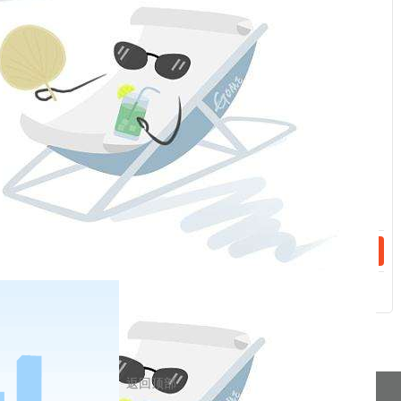
：
话：
话：
相关新闻
2023-04-28
手续费（20230504）
2023-04-26
手续费（20230427）
分享到
返回顶部
pa凯发真人网娱乐的友情链接：
|
|
|
|
|
|
|