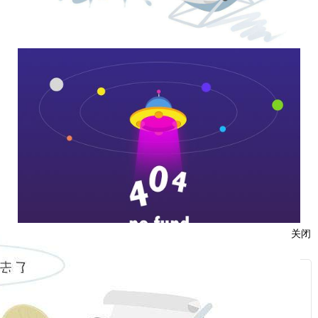
关闭
服
：