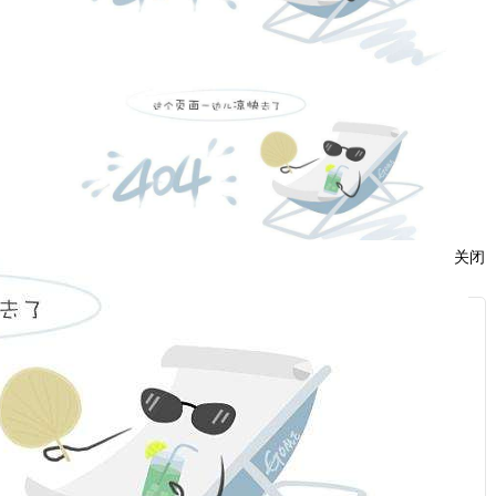
关闭
服
：
话：