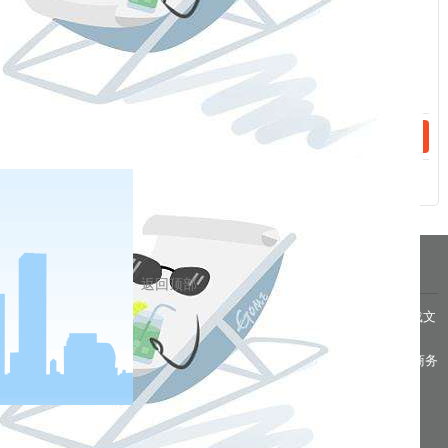
话：
相关新闻
2023-04-28
手续费（20230504）
2023-04-26
手续费（20230427）
分享到
pa凯发真人网娱乐的友情链接：
|
|
|
|
|
|
|
|
返回顶部
pa凯发真人网娱乐 copyright © 2016 福能期货股份有限公司 本网站所载文
章和数据仅供参考，使用前务请核实，风险自负。
备案/许可证号： 本网站支持ipv6 地址：福州市鼓楼区五四路75号海西商务
大厦31层