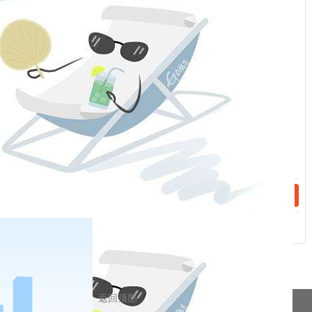
：
话：
话：
相关新闻
2023-04-28
手续费（20230504）
2023-04-26
手续费（20230427）
分享到
返回顶部
pa凯发真人网娱乐的友情链接：
|
|
|
|
|
|
|