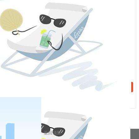
：
话：
话：
相关新闻
2023-04-28
手续费（20230504）
2023-04-26
手续费（20230427）
分享到
返回顶部
pa凯发真人网娱乐的友情链接：
|
|
|
|
|
|
|