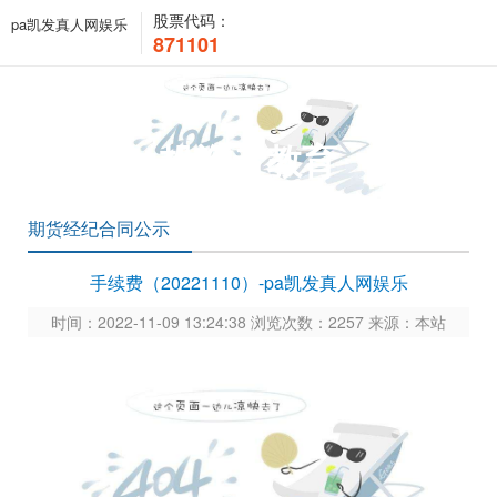
股票代码：
pa凯发真人网娱乐
871101
投资者教育
期货经纪合同公示
手续费（20221110）-pa凯发真人网娱乐
时间：2022-11-09 13:24:38 浏览次数：2257 来源：本站