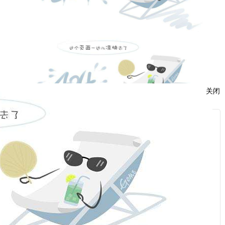
关闭
服
：
话：
话：