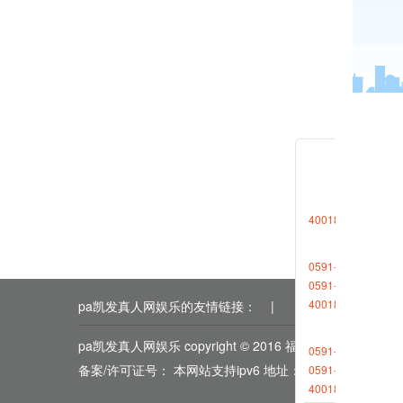
相关新
2023-0
4001868696转1
2023-0
0591-88013377
0591-87727306
4001868696转2
pa凯发真人网娱乐的友情链接：
|
|
|
|
|
pa凯发真人网娱乐 copyright © 2016 福能期货
0591-88013380
备案/许可证号： 本网站支持ipv6 地址：福州市鼓楼区五
0591-87512570
4001868696转2