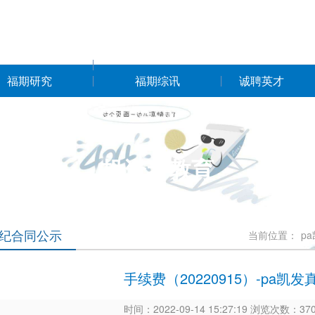
福期研究
福期综讯
诚聘英才
投资者教育
纪合同公示
当前位置：
p
手续费（20220915）-pa凯
时间：2022-09-14 15:27:19 浏览次数：3