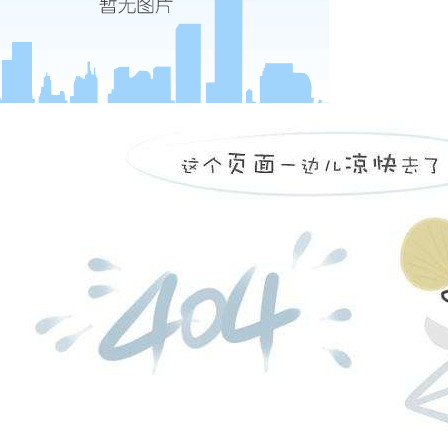
在线客服
闻
客服热线：
4-28
手续费（20230504）
4-26
手续费（20230427）
日盘下单电话：
|
|
|
夜盘下单电话：
股份有限公司 本网站所载文章和数据仅供参考，使用前务请核实，风险自负。
四路75号海西商务大厦31层