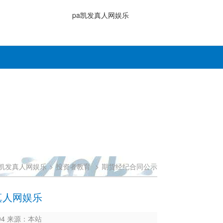
pa凯发真人网娱乐
a凯发真人网娱乐
>
投资者教育
>
期货经纪合同公示
发真人网娱乐
704 来源：本站