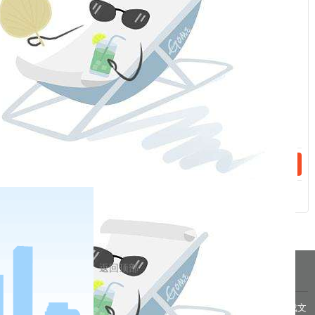
话：
话：
相关新闻
2023-04-28
手续费（20230504）
2023-04-26
手续费（20230427）
分享到
pa凯发真人网娱乐的友情链接：
|
|
|
|
|
|
|
返回顶部
|
pa凯发真人网娱乐 copyright © 2016 福能期货股份有限公司 本网站所载文