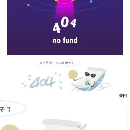
关闭
服
：