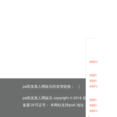
相关新
2023-0
4001868696转1
2023-0
0591-88013377
0591-87727306
pa凯发真人网娱乐的友情链接：
|
|
|
|
|
4001868696转2
pa凯发真人网娱乐 copyright © 2016 福能期货
0591-88013380
备案/许可证号： 本网站支持ipv6 地址：福州市鼓楼区五
0591-87512570
4001868696转2