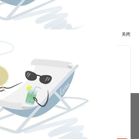
关闭
分享到