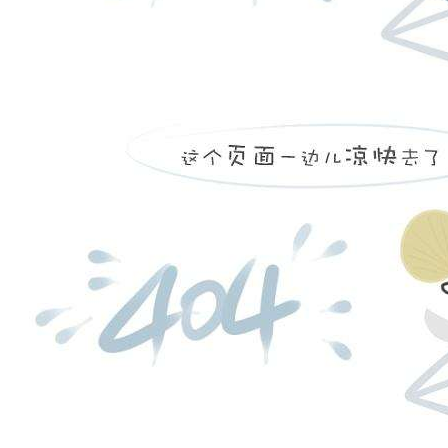
在线客服
闻
客服热线：
4-28
手续费（20230504）
4-26
手续费（20230427）
日盘下单电话：
|
|
|
夜盘下单电话：
股份有限公司 本网站所载文章和数据仅供参考，使用前务请核实，风险自负。
四路75号海西商务大厦31层