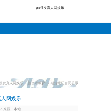
pa凯发真人网娱乐
a凯发真人网娱乐
>
投资者教育
>
期货经纪合同公示
发真人网娱乐
245 来源：本站