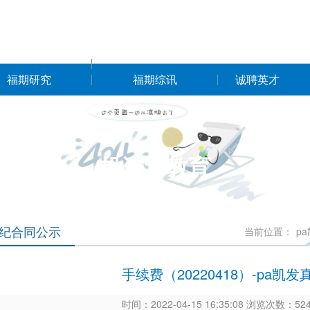
福期研究
福期综讯
诚聘英才
投资者教育
纪合同公示
当前位置：
p
手续费（20220418）-pa凯
时间：2022-04-15 16:35:08 浏览次数：5