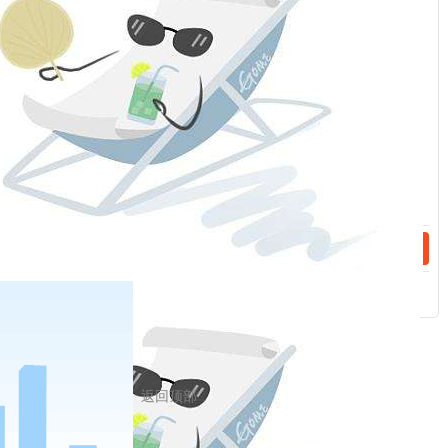
“
江西省南昌市红谷滩区检察院检察官涂坤说：
曾某开始是这
话：
个案子的证人，他的证言作为整个案件的证据之一随案附送。他
跟涉黑组织的首要分子之间过往甚密，他们之间生活上有很多交
”
集，我们注意到这个线索有可以深挖的一个相关条件。
话：
根据检察官提供的线索，中国人民银行对曾某相关的资金流
500
向进行了梳理和分析。一笔
万的转账资金浮出水面，曾某说
这是他代熊某收的已经竣工的某工程建设款。
“
江西省南昌市刑侦支队四大队刑警张雷说：
没有开工，我们
在侦办过程中去了现场取证，拍了视频照片，是块荒地，没有一
”
个工人，没有一部机器在那里施工。
500
为什么他们要捏造出来一个子虚乌有的工程呢？
万究竟
是从哪里来的？
“
花象清说：
实际上是用一个虚假合同，隐瞒他涉黑的资
返回顶部
”
金。
“
500
涂坤说：
最初我们看到的只有
万，通过深挖发现最后的