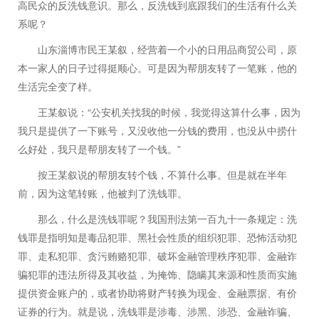
高民众的反洗钱意识。那么，反洗钱到底跟我们的生活有什么关
系呢？
山东淄博市民王某叙，经营着一个小的日用品商贸公司，原
本一家人的日子过得挺顺心。可是因为帮朋友转了一笔账，他的
生活完全变了样。
“
王某叙说：
公安机关找我的时候，我觉得这算什么事，因为
我只是提供了一下账号，又没收他一分钱的费用，也没从中捞什
”
么好处，我只是帮朋友转了一个钱。
按王某叙说的帮朋友转个钱，不算什么事。但是就在半年
前，因为这笔转账，他被判了洗钱罪。
那么，什么是洗钱罪呢？我国刑法第一百九十一条规定：洗
钱罪是指明知是毒品犯罪、黑社会性质的组织犯罪、恐怖活动犯
罪、走私犯罪、贪污贿赂犯罪、破坏金融管理秩序犯罪、金融诈
骗犯罪的违法所得及其收益，为掩饰、隐瞒其来源和性质而实施
提供资金账户的，或者协助将财产转换为现金、金融票据、有价
证券的行为。就是说，洗钱罪是涉毒、涉黑、涉恐、金融诈骗、