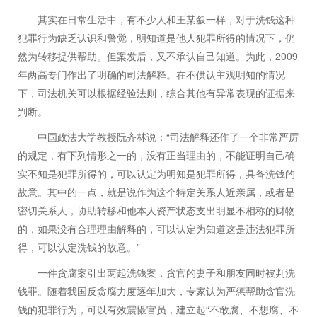
其实在日常生活中，有不少人和王某叙一样，对于洗钱这种
犯罪行为缺乏认识和警觉，明知道是他人犯罪所得的情况下，仍
2009
然为转移提供帮助。但案发后，又不承认自己知道。为此，
年两高专门作出了明确的司法解释。在不供认主观明知的情况
下，司法机关可以根据经验法则，综合其他有异常表现的证据来
判断。
“
中国政法大学教授阮齐林说：
司法解释还作了一个非常严厉
的规定，有下列情形之一的，没有正当理由的，不能证明自己确
实不知是犯罪所得的，可以认定为明知是犯罪所得，具备洗钱的
故意。其中的一点，就是说作为这个特定关系人近亲属，或者是
密切关系人，协助转移和他本人资产状态支出明显不相称的财物
的，如果没有合理理由解释的，可以认定为知道这是违法犯罪所
”
得，可以认定洗钱的故意。
一件贪腐案引出两起洗钱案，贪官的妻子和朋友同时被判洗
钱罪。随着我国反贪腐力度逐年加大，专家认为严惩帮助贪官洗
“
钱的犯罪行为，可以有效震慑官员，建立起
不敢腐、不想腐、不