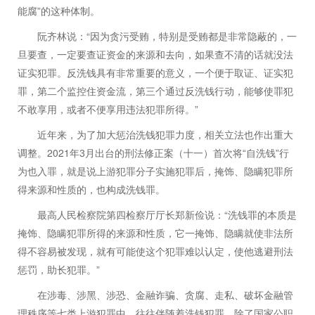
”
能腐
的这种体制。
“
阮齐林说：
因为贪污受贿，特别是受贿都是非常隐蔽的，一
旦要查，一定要查证资金的来源和去向，如果查不清的话就没法
证实犯罪。反洗钱具有非常重要的意义，一个便于取证、证实犯
罪，第二个监控住资金流，第三个通过反洗钱行动，能够使罪犯
”
不敢享用，或者不便享用违法犯罪所得。
近年来，为了加大惩治洗钱犯罪力度，相关立法也作出重大
2021
3
“
”
调整。
年
月出台的刑法修正案（十一）首次将
自洗钱
行
为也入罪，就是说上游犯罪分子实施犯罪后，掩饰、隐瞒犯罪所
得来源和性质的，也构成洗钱罪。
“
最高人民检察院第四检察厅厅长郑新俭说：
洗钱罪的本质是
掩饰、隐瞒犯罪所得的来源和性质，它一掩饰、隐瞒就使非法所
得不容易被发现，就有可能使这个犯罪难以认定，使他逃避刑法
”
惩罚，助长犯罪。
在涉毒、涉黑、涉恐、金融诈骗、贪腐、走私、破坏金融管
理秩序等七类上游犯罪中，往往伴随着洗钱犯罪。除了国家公职