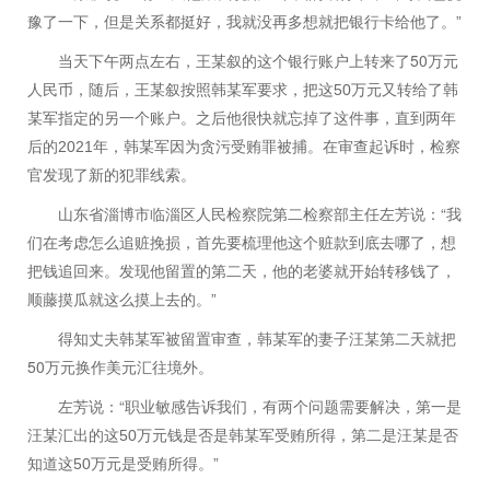
”
豫了一下，但是关系都挺好，我就没再多想就把银行卡给他了。
50
当天下午两点左右，王某叙的这个银行账户上转来了
万元
50
人民币，随后，王某叙按照韩某军要求，把这
万元又转给了韩
某军指定的另一个账户。之后他很快就忘掉了这件事，直到两年
2021
后的
年，韩某军因为贪污受贿罪被捕。在审查起诉时，检察
官发现了新的犯罪线索。
“
山东省淄博市临淄区人民检察院第二检察部主任左芳说：
我
们在考虑怎么追赃挽损，首先要梳理他这个赃款到底去哪了，想
把钱追回来。发现他留置的第二天，他的老婆就开始转移钱了，
”
顺藤摸瓜就这么摸上去的。
得知丈夫韩某军被留置审查，韩某军的妻子汪某第二天就把
50
万元换作美元汇往境外。
“
左芳说：
职业敏感告诉我们，有两个问题需要解决，第一是
50
汪某汇出的这
万元钱是否是韩某军受贿所得，第二是汪某是否
50
”
知道这
万元是受贿所得。