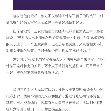
确认这笔贿款后，检方不仅追诉了韩某军妻子的洗钱罪，对
提供账号给韩某军的王某叙也一并提起洗钱罪起诉。
山东省淄博市公安局临淄分局经济犯罪侦查大队三中队路远
“
腾说：
当对方提出要用他的账户接收资金的时候，他对这笔资金
的认识应该有一个主观判断，但还是帮他实施，来规避相关部门
”
对相关犯罪的调查，所以他这个行为构成了洗钱行为。
“
左芳说：
根据他与特定关系人之间的关系综合来判定，他和
韩某军这种特定的关系，两个人平常就有利益往来，而且经常在
”
一起，洗钱的主观故意就能够认定。
淄博市临淄区人民法院认为，被告人王某叙明知是他人受贿
犯罪所得，为掩饰隐瞒其来源和性质，通过转账协助转移资金，
其行为已构成洗钱罪。因其有自首情节从轻处罚，依法判处有期
徒刑六个月，缓刑一年，并处罚金五万元。