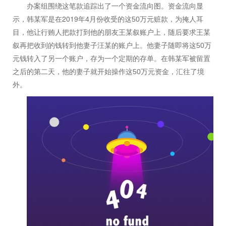
办案组围绕这笔款追踪出了一个资金流向图。资金流向显
2019
4
50
示，韩某军是在
年
月份收受的这
万元赃款，为掩人耳
目，他让行贿人把款打到他的朋友王某叙账户上，随后要求王某
50
叙再把收到的钱转到他妻子汪某的账户上。他妻子随即将这
万
元钱转入了另一个账户，存为一个定期的存单。在韩某军被留置
50
之后的第二天，他的妻子就开始操作这
万元资金，汇往了境
外。