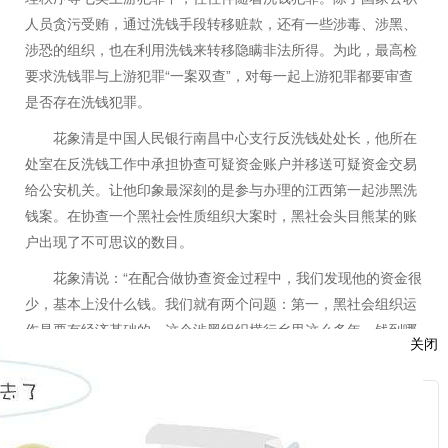
人员贪污受贿，通过洗钱手段转移赃款，还有一些涉毒、涉黑、
涉恐的组织，也在利用洗钱来转移隐瞒非法所得。为此，最高检
“
”
要求洗钱罪与上游犯罪
一案双查
，对每一起上游犯罪都要审查
是否存在洗钱犯罪。
花象清是中国人民银行南昌中心支行反洗钱处处长，他所在
处室在反洗钱工作中承担协查可疑资金账户并移送可疑资金交易
给公安机关。让他印象最深刻的是参与办理的江西第一起涉黑洗
钱案。在协查一个黑社会性质组织大案时，黑社会头目熊某的账
户出现了不可思议的数目。
“
花象清说：
在配合做协查资金过程中，我们发现他的资金很
少，基本上没什么钱。我们就有两个问题：第一，黑社会组织运
作是要有经济基础的，这个涉黑组织横行乡里这么多年，钱到哪
关闭
”
儿去了？我觉得资金有掩饰、隐瞒的过程。
熊某账目上没有，那这个黑社会性质组织的钱究竟藏在哪里
服
——
呢？这时，一个看似跟黑社会性质组织无关的人
曾某引起了
：
检察官的注意。