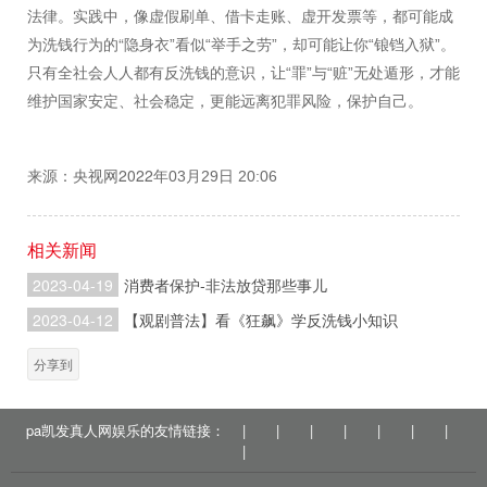
法律。实践中，像虚假刷单、借卡走账、虚开发票等，都可能成
“
”
“
”
“
”
为洗钱行为的
隐身衣
看似
举手之劳
，却可能让你
锒铛入狱
。
“
”
“
”
只有全社会人人都有反洗钱的意识，让
罪
与
赃
无处遁形，才能
维护国家安定、社会稳定，更能远离犯罪风险，保护自己。
2022
03
29
20:06
来源：
央视网
年
月
日
相关新闻
2023-04-19
消费者保护-非法放贷那些事儿
2023-04-12
【观剧普法】看《狂飙》学反洗钱小知识
分享到
pa凯发真人网娱乐的友情链接：
|
|
|
|
|
|
|
|