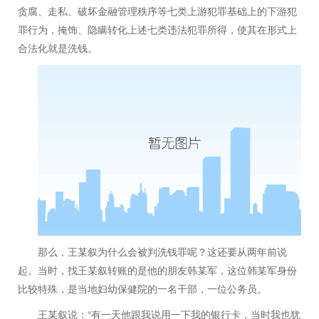
贪腐、走私、破坏金融管理秩序等七类上游犯罪基础上的下游犯
罪行为，掩饰、隐瞒转化上述七类违法犯罪所得，使其在形式上
合法化就是洗钱。
那么，王某叙为什么会被判洗钱罪呢？这还要从两年前说
起。当时，找王某叙转账的是他的朋友韩某军，这位韩某军身份
比较特殊，是当地妇幼保健院的一名干部，一位公务员。
“
王某叙说：
有一天他跟我说用一下我的银行卡，当时我也犹