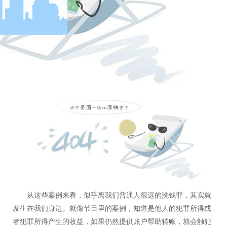
3700
金额是
万，是曾某帮助转移黑社会组织首要分子接收相关的
”
违法犯罪所得。
警方调查发现曾某虽然从没有直接参与熊某黑社会组织的犯
罪活动。但他用自己的公司和账户为黑社会组织转移掩饰非法所
得，原以为能够逃脱，最终还是受到法律制裁。
户
从这些案例来看，似乎离我们普通人很远的洗钱罪，其实就
发生在我们身边。就像节目里的案例，知道是他人的犯罪所得或
者犯罪所得产生的收益，如果仍然提供账户帮助转账，就会触犯