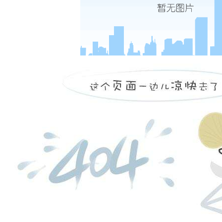
在线客服
闻
客服热线：
4-19
消费者保护-非法放贷那些事儿
4-12
【观剧普法】看《狂飙》学反洗钱小知识
日盘下单电话：
|
|
|
夜盘下单电话：
股份有限公司 本网站所载文章和数据仅供参考，使用前务请核实，风险自负。
四路75号海西商务大厦31层