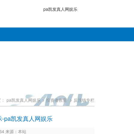
pa凯发真人网娱乐
置：
pa凯发真人网娱乐
>
投资者教育
>
反洗钱专栏
示-pa凯发真人网娱乐
8164 来源：本站