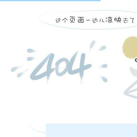
闻
在线客服
4-28
手续费（20230504）
客服热线：
4-26
手续费（20230427）
日盘下单电话：
|
|
|
股份有限公司 本网站所载文章和数据仅供参考，使用前务请核实，风险自负。
夜盘下单电话：
四路75号海西商务大厦31层