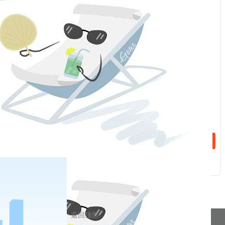
：
话：
话：
相关新闻
2023-04-28
手续费（20230504）
2023-04-26
手续费（20230427）
分享到
返回顶部
pa凯发真人网娱乐的友情链接：
|
|
|
|
|
|
|