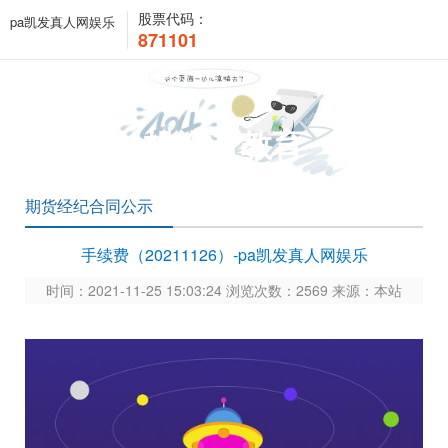
股票代码：
pa凯发真人网娱乐
871101
投资者教育
期货经纪合同公示
手续费（20211126）-pa凯发真人网娱乐
时间：2021-11-25 15:03:24 浏览次数：2569 来源：本站