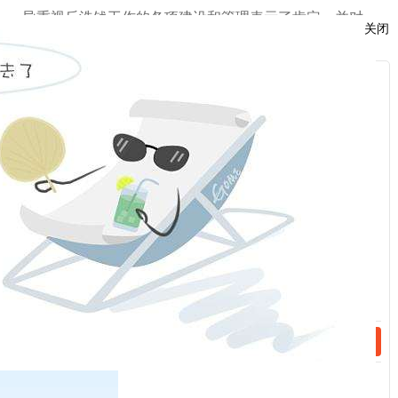
导重视反洗钱工作的各项建设和管理表示了肯定，并对
关闭
我司下一阶段反洗钱工作在人员、制度建设、监测指标
和系统设置以及营业部反洗钱管理提出了明确的要求和
服
指导意见。
：
话：
话：
相关新闻
2023-04-19
消费者保护-非法放贷那些事儿