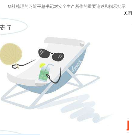
华社梳理的习近平总书记对安全生产所作的重要论述和指示批示
关闭
精神。
此次宣讲学习了
2013年至2023年习近平总书记对安全
生产所作的重要论述和指示批示精神，丁纯希望大家提高风险意
服
识和应急自救能力，日常都能够做到自觉学习安全理论、安全法
：
律法规和制度，积极参加应急演练，认真排查整治风险隐患，及
时消除隐患，严格履行安全生产责任，营造人人讲安全、个个会
话：
应急的安全氛围，保障人身、财产安全，护航公司高质量发展。
（陈永叶）
话：
相关新闻
2024-02-09
四下基层|公司领导到分支机构调研指导
2024-01-30
四下基层|公司领导开展以经济高质量发展全面推进中国式现代化专题宣讲
分享到