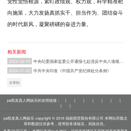
党性觉悟根源，紧盯政绩观、权力观，科学精准靶
向施策，大力发扬真抓实干、担当作为、团结奋斗
的时代新风，凝聚磅礴的奋进力量。
相关新闻
2024-02-05
中央纪委国家监委公开通报七起违反中央八项规定精神典型问题
2024-01-02
中共中央印发《中国共产党纪律处分条例》
分享到
pa凯发真人网娱乐的友情链接：
|
|
|
|
|
|
|
|
|
pa凯发真人网娱乐 copyright © 2016 福能期货股份有限公司 本网站所载文
章和数据仅供参考，使用前务请核实，风险自负。
备案/许可证号： 本网站支持ipv6 地址：福州市鼓楼区五四路75号海西商务