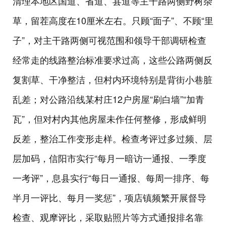
清理本地区国道、省道、县道等主干路两侧野树杂
草，留茬高度在10厘米左右。只顾“面子”、不顾“里
子”，对主干路两侧可视范围和领导干部调研检查
经常走的线路整治标准要求过高，这些公路两侧反
复割草、干净整洁，但村内环境特别是背街小巷脏
乱差；对公路沿线某村庄12户房屋“刷白墙”“加青
瓦”，但对村内其他房屋未作任何整修，形成鲜明
反差，整治工作变形走样。检查考评过多过频、层
层加码，信阳市实行“每月一暗访一通报、一季度
一考评”，息县实行“每日一通报、每周一排序、每
半月一评比、每月一奖惩”，项店镇频繁开展督导
检查、观摩评比，采取贴照片等方式通报排名靠