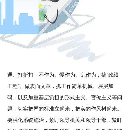
把纠治形式主义、官僚主义作为一项重要工作，聚
焦重点岗位、重点领域、重要环节，加强监督检
查，打通落实中的堵点淤点难点，纠正执行中的温
差落差偏差，确保最终效果符合党中央决策意图。
要坚持严的基调、严的氛围、严的措施，强化问题
导向，坚决纠治落实党中央决策部署做选择、搞变
户
通、打折扣，不作为、慢作为、乱作为，搞“政绩
工程”、做表面文章，抓工作简单机械、层层加
码，以及加重基层负担的形式主义、官僚主义等问
题，切实把严的标准立起来，把实的作风树起来。
要强化系统施治，紧盯领导机关和领导干部，紧盯