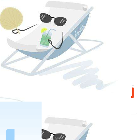
要求。各级党组织和领导干部要认真学习领会、自
：
觉对标对表，深入检视在落实党中央决策部署上是
否做到了不折不扣、雷厉风行、求真务实、敢作善
话：
为，力戒形式主义、官僚主义，统筹把握时度效，
聚焦、聚神、聚力抓落实，以担当诠释忠诚，用实
话：
干推动发展。
中央纪委国家监委强调，各级纪检监察机关要把推
进中国式现代化作为最大的政治，把坚持高质量发
展作为新时代的硬道理，充分履行职能职责，坚决
纠治形式主义、官僚主义，确保党中央决策部署落
实见效。要紧跟党中央因时因势作出的决策部署，
返回顶部