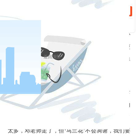
“音乐让孩子们体会到美好，他们变得更乐观、更
自信了。”阜平县城南庄夏庄学区中心校校长刘凯
是“马兰花儿童声合唱团”带队老师，他经常和邓小
岚一起带孩子们排练。说起邓老师，他几度哽
返回顶部
咽：“过年邓老师还和我们一起包饺子呢，总觉得
这事儿不是真的。”
这两天，刘凯不时拿出手机，翻看照片，里面记录
着他和孩子们与邓小岚老师一起生活、一起排练的
点点滴滴。他感伤地说：“邓老师为马兰村付出了
太多，邓老师走了，但‘马兰花’不会凋谢，我们要
户