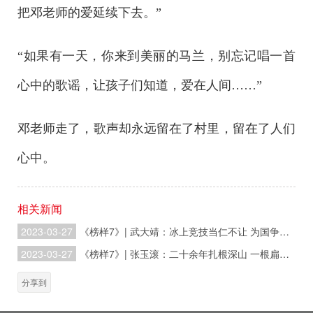
把邓老师的爱延续下去。”
“如果有一天，你来到美丽的马兰，别忘记唱一首
心中的歌谣，让孩子们知道，爱在人间……”
邓老师走了，歌声却永远留在了村里，留在了人们
心中。
相关新闻
2023-03-27
《榜样7》| 武大靖：冰上竞技当仁不让 为国争光初心不改
2023-03-27
《榜样7》| 张玉滚：二十余年扎根深山 一根扁担挑起梦想
分享到