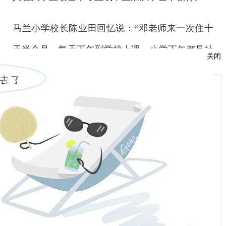
马兰小学校长陈业田回忆说：“邓老师来一次住十
天半个月，每天下午到学校上课。小学下午都是社
关闭
团课，喜欢音乐的孩子就去找她学，周六日去她的
服
住处学。”
：
陈业田说，学校下午的社团课无非就是学校大合
话：
唱，自备的乐器也大多是小鼓、锣，“但邓老师带
来的不一样，是长笛、竖笛、手风琴、小提琴、吉
他等乐器。邓老师每次都说，一个孩子的童年哪能
话：
没有音乐”。