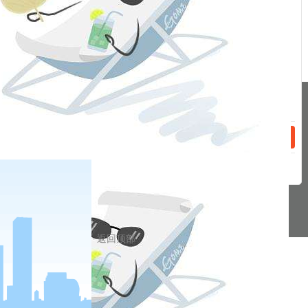
话：
2023-03-31
福能投教期权小课堂—期权的风险管理制度
2023-03-23
福能投教期权小课堂—期权的交易结算制度
分享到
话：
pa凯发真人网娱乐的友情链接：
|
|
|
|
|
|
|
|
pa凯发真人网娱乐 copyright © 2016 福能期货股份有限公司 本网站所载文
章和数据仅供参考，使用前务请核实，风险自负。
备案/许可证号： 本网站支持ipv6 地址：福州市鼓楼区五四路75号海西商务
大厦31层
返回顶部
网站地图