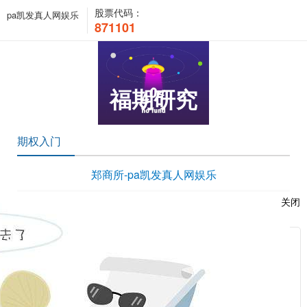
股票代码：
pa凯发真人网娱乐
871101
福期研究
期权入门
郑商所-pa凯发真人网娱乐
时间：2020-02-10 16:59:58 浏览次数：4573 来源：本站
关闭
http://edu.czce.com.cn/videoplay/780
服
：
相关新闻