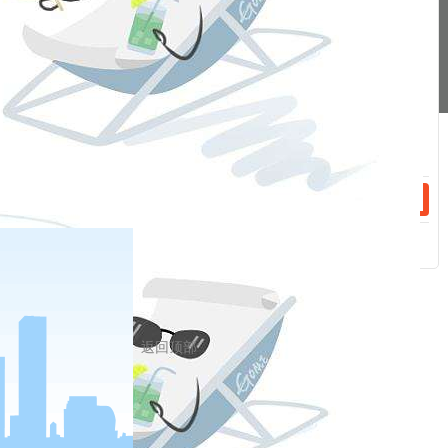
话：
备案/许可证号： 本网站支持ipv6 地址：福州市鼓楼区五四路75号海西商务
大厦31层
话：
网站地图
返回顶部