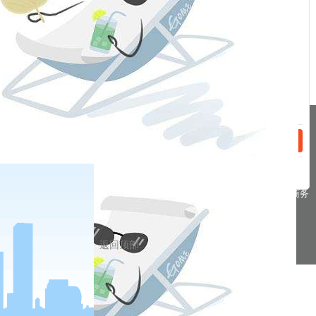
话：
相关新闻
2023-03-31
福能投教期权小课堂—期权的风险管理制度
2023-03-23
福能投教期权小课堂—期权的交易结算制度
话：
分享到
pa凯发真人网娱乐的友情链接：
|
|
|
|
|
|
|
|
pa凯发真人网娱乐 copyright © 2016 福能期货股份有限公司 本网站所载文
章和数据仅供参考，使用前务请核实，风险自负。
备案/许可证号： 本网站支持ipv6 地址：福州市鼓楼区五四路75号海西商务
大厦31层
返回顶部
网站地图