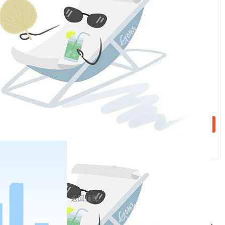
第二十四条
本指引由协会负责解释。
话：
附件
1：申请表
话：
期货公司高管人员任职资质测试申
姓名
性别
年
学历
学位
专
pa凯发真
人网娱乐
身份证号码
的联系方
返回顶部
式