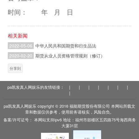
时间：
年
月
日
相关新闻
2022-05-06
中华人民共和国期货和衍生品法
2020-02-20
期货从业人员资格管理规则（修订）
分享到
pa凯发真人网娱乐的友情链接：
|
|
|
|
|
|
|
|
pa凯发真人网娱乐 copyright © 2016 福能期货股份有限公司 本网站所载文
章和数据仅供参考，使用前务请核实，风险自负。
备案/许可证号： 本网站支持ipv6 地址：福州市鼓楼区五四路75号海西商务
大厦31层