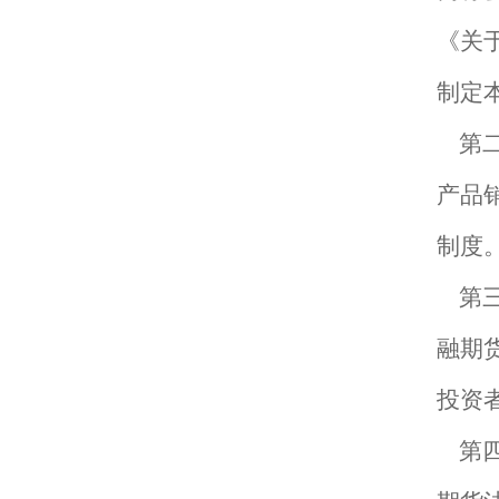
《关
制定
第
产品
制度
第
融期
投资
第