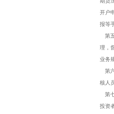
期货
开户
报等
第
理，
业务
第
核人
第
投资