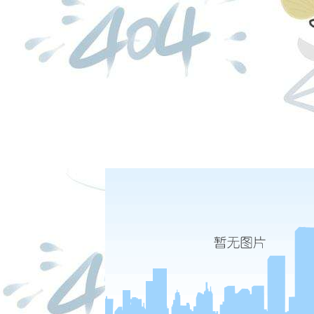
日盘下单电话：
于相关违规期货从业人员，协会将根据情节轻重给
十条
本规则由中国期货业协会负责解释。
夜盘下单电话：
十一条
本规则
自
2013年9月3日 起施行。
闻
5-06
中华人民共和国期货和衍生品法
2-20
期货从业人员资格管理规则（修订）
|
|
|
股份有限公司 本网站所载文章和数据仅供参考，使用前务请核实，风险自负。
四路75号海西商务大厦31层