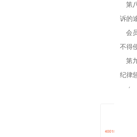
第
诉的
会
不得
第
纪律
（
（
（
（
4001868696转1