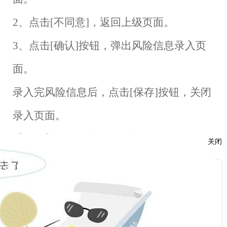
2
、点击
[
不同意
]
，返回上级页面。
3
、点击
[
确认
]
按钮，弹出风险信息录入页
面。
录入完风险信息后，点击
[
保存
]
按钮，关闭
录入页面。
【修改】：修改本公司录入的风险信息。
关闭
【删除】：删除本公司录入的风险信息。
服
【编辑图片】：上传图片材料，包括立案
：
通知书（
4
页）、法院判决或仲裁裁决（
20
话：