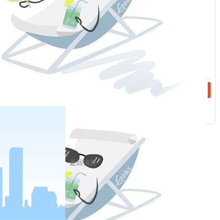
页）、交易结算账单（
4
页）、开户申请表
（
6
页）、起诉书（
10
页）、协助执行通知
话：
书（
4
页）、其他证明材料（
20
页）。
选定照片后，点击
[上传]按钮即可操作成
功。注意照片的大小不超过300k。点击[修
改]和[删除]按钮可以修改和删除照片。
【提交】：将录入的风险信息确认后提交
返回顶部
到协会进行审核。对数据状态为
[已提交]的
数据不能进行修改和删除，只能等待协会
审核。