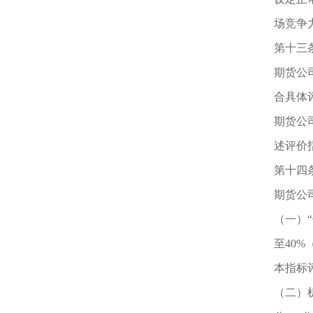
场竞争
第十三
期货公
合具体
期货公
述评价
第十四
期货公
（一）
至40%
本指标
（二）