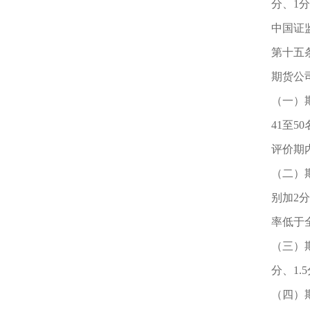
分、1分、
中国证
第十五
期货公
（一）
41至5
评价期
（二）
别加2分
率低于
（三）
分、1.5
（四）