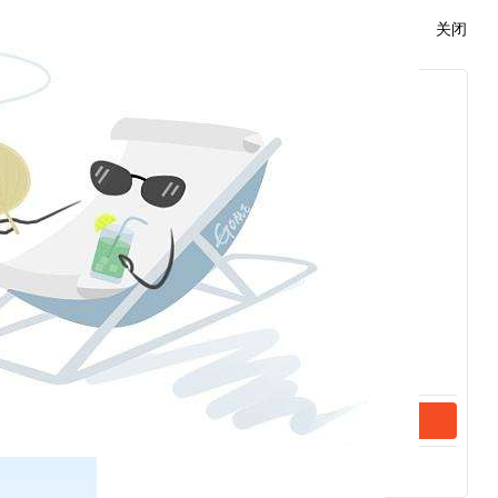
关闭
至30名、31至40名、41至50名的，分别加0.5
6至10名、11至15名、16至20名、21至30名
评价期内存在资产管理产品不符合监管规定且未在
竞争力指标不予加分。规定分值由评审委员会
的，每次扣0.5分；
期货保证金一般预警，经核实为期货公司原因