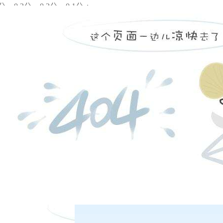
分、0.3分、0.2分、0.1分；
期货公司评价期内净资产收益率位于行业前
10名、11至20名、21
分、0.3分、0.2分、0.1分；
在线客服
期货公司评价期内资产管理产品日均衍生品权益位于行业前
5名、
客服热线：
加1分、0.8分、0.6分、0.4分、0.2分，期货公司或子公司
日盘下单电话：
间内完成整改或清理情形的，该指标不予加分。
司风险管理能力与持续合规状况指标得分低于规定分值的，市场
年评价情况审议确定。
夜盘下单电话：
条
司在评价期内发生以下情形时，按照以下原则进行扣分：
风险监管指标未达到监管标准的，每次扣
2分；风险监管指标预警
期货保证金重大预警，经核实为期货公司原因的，每次扣
1分；
扣0.25分；