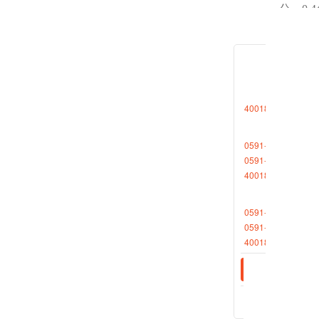
分、0.4
（五）
分、0.4
（六）
4001868696转1
的，分别
规定时
0591-88013377
期货公
0591-87727306
4001868696转2
根据当
第十六
0591-88013380
0591-87512570
期货公
4001868696转2
（一）
（二）
的，每次