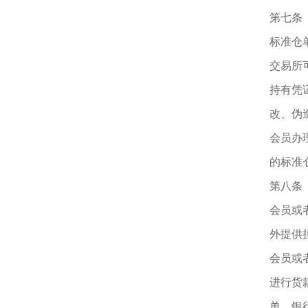
第七条
标准仓
交易所
持有凭
改、伪
会员办
的标准
第八条
会员或
外提供
会员或
进行货
单。银