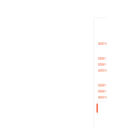
第二节
第二十
注册厂
第二十
4001868696转1
会员或
申请注
0591-88013377
0591-87727306
标准仓
4001868696转2
第二十
0591-88013380
当商品
0591-87512570
数额。
4001868696转2
第二十
单一厂
厂库标