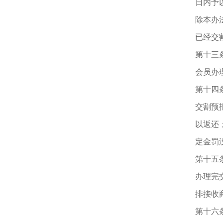
日内予
除本办
已经交
第十三
会员办
第十四
交割预
以返还
定金罚
第十五
办理完
排接收
第十六