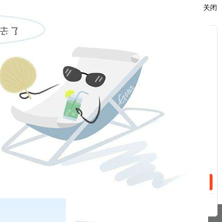
关闭
服
：
话：
话：
相关新闻
2022-05-06
中华人民共和国期货和衍生品法
2020-02-20
期货从业人员资格管理规则（修订）
分享到
pa凯发真人网娱乐的友情链接：
|
|
|
|
|
|
|