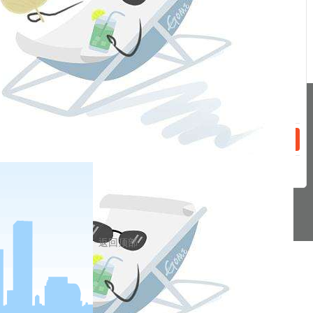
话：
2022-03-15
2022年3月15日 基差追踪表
2022-03-01
2022年3月1日 基差追踪表
分享到
话：
pa凯发真人网娱乐的友情链接：
|
|
|
|
|
|
|
|
pa凯发真人网娱乐 copyright © 2016 福能期货股份有限公司 本网站所载文
章和数据仅供参考，使用前务请核实，风险自负。
备案/许可证号： 本网站支持ipv6 地址：福州市鼓楼区五四路75号海西商务
大厦31层
返回顶部
网站地图