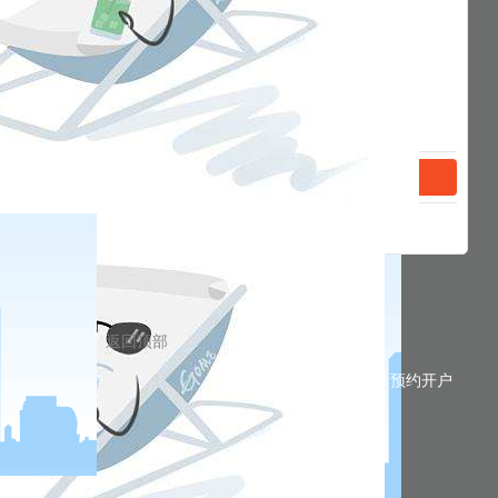
返回顶部
预约开户