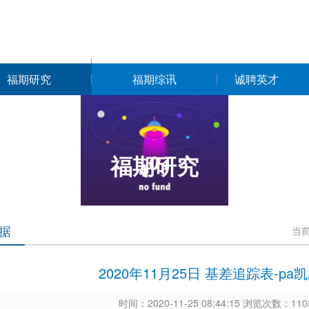
福期研究
福期综讯
诚聘英才
福期研究
据
当
2020年11月25日 基差追踪表-p
时间：2020-11-25 08:44:15 浏览次数：1