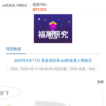
股票代码：
pa凯发真人网娱乐
871101
福期研究
现货数据
2020年9月17日 基差追踪表-pa凯发真人网娱乐
时间：2020-09-17 08:46:28 浏览次数：5536 来源：本站
关闭
服