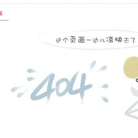
闻
3-15
2022年3月15日 基差追踪表
3-01
2022年3月1日 基差追踪表
在线客服
|
|
|
客服热线：
股份有限公司 本网站所载文章和数据仅供参考，使用前务请核实，风险自负。
日盘下单电话：
四路75号海西商务大厦31层
夜盘下单电话：