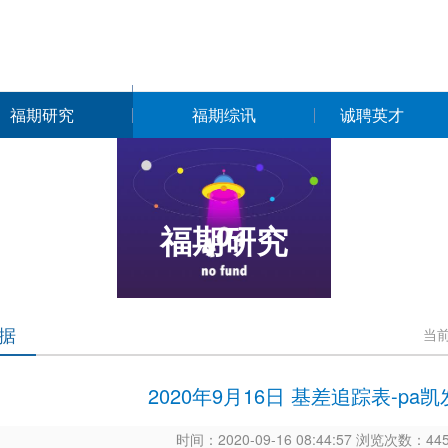
福期研究
福期综讯
诚聘英才
福期研究
据
当
2020年9月16日 基差追踪表-p
时间：2020-09-16 08:44:57 浏览次数：4