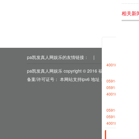
相关新
2022-0
2022-0
pa凯发真人网娱乐的友情链接：
|
|
|
|
|
4001868696转1
pa凯发真人网娱乐 copyright © 2016 福能期货
备案/许可证号： 本网站支持ipv6 地址：福州市鼓楼区五
0591-88013377
0591-87727306
4001868696转2
0591-88013380
0591-87512570
4001868696转2