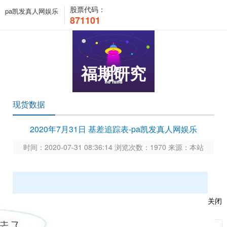
股票代码：
pa凯发真人网娱乐
871101
福期研究
现货数据
2020年7月31日 基差追踪表-pa凯发真人网娱乐
时间：2020-07-31 08:36:14 浏览次数：1970 来源：本站
关闭