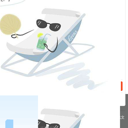
服
：
话：
相关新闻
话：
2022-03-15
2022年3月15日 基差追踪表
2022-03-01
2022年3月1日 基差追踪表
分享到
pa凯发真人网娱乐的友情链接：
|
|
|
|
|
|
|
|
pa凯发真人网娱乐 copyright © 2016 福能期货股份有限公司 本网站所载文
章和数据仅供参考，使用前务请核实，风险自负。
返回顶部