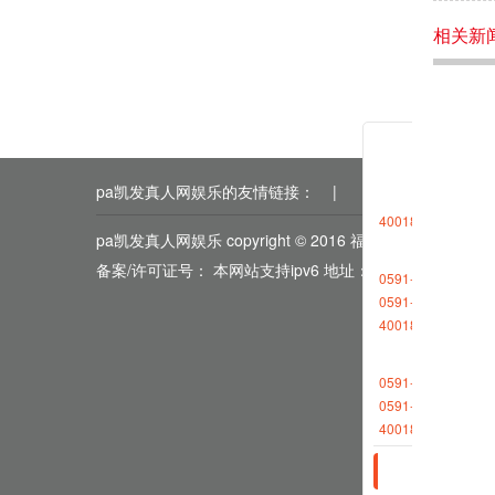
相关新
2022-0
2022-0
pa凯发真人网娱乐的友情链接：
|
|
|
|
|
4001868696转1
pa凯发真人网娱乐 copyright © 2016 福能期货
备案/许可证号： 本网站支持ipv6 地址：福州市鼓楼区五
0591-88013377
0591-87727306
4001868696转2
0591-88013380
0591-87512570
4001868696转2