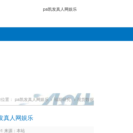
pa凯发真人网娱乐
前位置：
pa凯发真人网娱乐
>
福期研究
>
现货数据
a凯发真人网娱乐
901 来源：本站