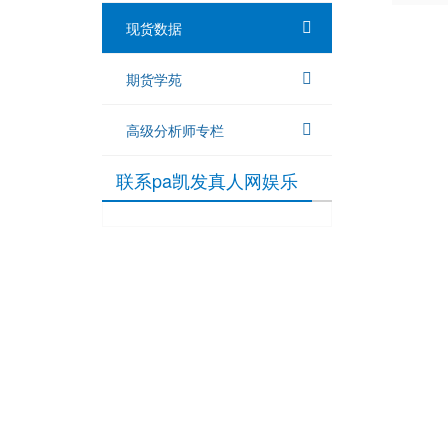
现货数据
期货学苑
高级分析师专栏
联系pa凯发真人网娱乐