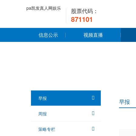
pa凯发真人网娱乐
股票代码：
871101
信息公示
视频直播
早报
早报
周报
策略专栏