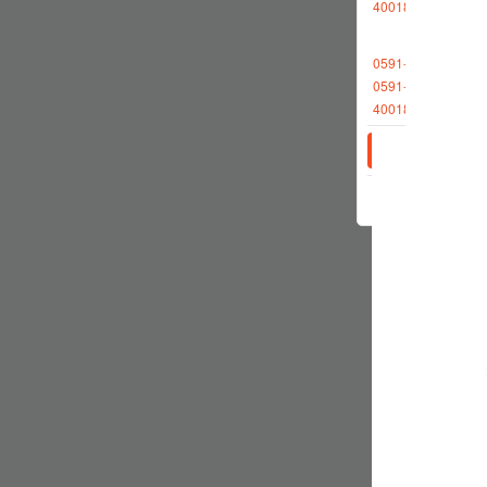
4001868696转2
0591-88013380
0591-87512570
4001868696转2