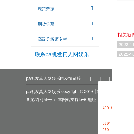
现货数据
期货学苑
相关新
高级分析师专栏
2022-1
联系pa凯发真人网娱乐
2022-1
pa凯发真人网娱乐的友情链接：
|
|
|
|
|
pa凯发真人网娱乐 copyright © 2016 福能期货
备案/许可证号： 本网站支持ipv6 地址：福州市鼓楼区五
4001868696转1
0591-88013377
0591-87727306