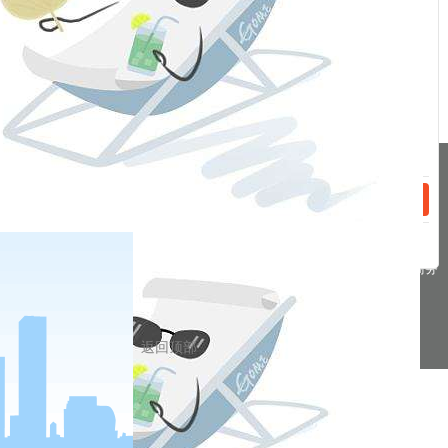
话：
2022-04-19
疫情冲击消费承压，稳增长政策托底经济增长——一季度经济数据点评
2022-04-12
加快建设全国统一大市场，释放什么信号？
话：
分享到
pa凯发真人网娱乐的友情链接：
|
|
|
|
|
|
|
|
pa凯发真人网娱乐 copyright © 2016 福能期货股份有限公司 本网站所载文
章和数据仅供参考，使用前务请核实，风险自负。
备案/许可证号： 本网站支持ipv6 地址：福州市鼓楼区五四路75号海西商务
大厦31层
返回顶部
网站地图