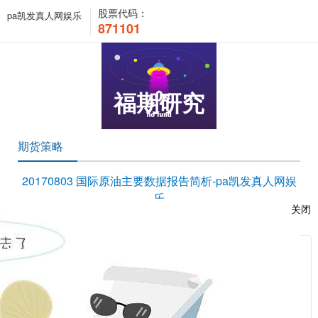
股票代码：
pa凯发真人网娱乐
871101
福期研究
期货策略
20170803 国际原油主要数据报告简析-pa凯发真人网娱
乐
关闭
时间：2017-08-03 09:01:28 浏览次数：24529 来源：本站
服
/upload/edit/file/20170803/20170803010212_67774.pdf
：
相关新闻