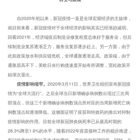
自2020年初以来，新冠疫情一直是全球宏观经济的主旋律，
就目前来看，新冠疫情对于全球经济的影响其实已经渐趋减弱。
回看
2021年，经济端疫后制造业修复程度总体好于服务业，但后
续制造业复苏逐渐乏力，服务业复苏逐步赶上。另一方面，由于
此前政策放水和供应链危机，全球通胀逐渐走高。政策端，由于
通胀居高不下，美欧日央行购债速度开始有所调整，宽松政策开
始渐次退出。
疫情影响缩窄。
2020年3月11日，世界卫生组织宣布新冠疫
情为“全球大流行”。之后全球当日新增确诊病例数出现过三次局
部顶点，但这三个新增确诊病例数顶点所对应的当周
新增死亡病
例数顶点却逐渐降低。这侧面证明了疫苗和特效药的推出对抑制
疫情影响的作用。目前全球新冠肺炎病死率已从最高时期的
28.3%降至1.6%的水平，随着2022年疫苗接种工作的稳步推进，