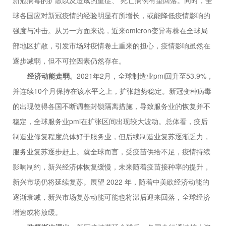
新冠病毒的扩散以及造成的重症、 死亡病例有望回落。同时，全
球各国应对新冠疫情的经验明显有所增长，或能降低疫情影响的
强度与冲击。
从另一方面来说，近来
omicron变异毒株在全球局
部地区扩散，引发市场对疫情卷土重来的担心，疫情影响虽然在
逐步减弱，但不可控因素仍然存在。
经济动能走弱。
2021年2月，全球制造业pmi回升至53.9%，
并连续10个月保持在该水平之上，扩张趋势稳定。新冠变种病毒
的出现使得各国不断调整封锁隔离措施，导致服务业的恢复并不
稳定，全球服务业pmi在扩张区间出现较大波动。总体看，疫后
制造业修复程度总体好于服务业，但后续制造业复苏逐渐乏力，
服务业复苏逐步赶上。就全球而言，受疫苗供给不足，疫情持续
影响制约，新兴经济体恢复缓慢，未来随着疫苗接种率的提升，
新兴市场仍将延续复苏。展望 2022 年，随着中美欧经济动能的
逐渐衰减，新兴市场复苏动能可能也将滞后迎来回落，全球经济
增速或将放缓。