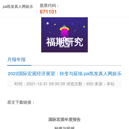
股票代码：
pa凯发真人网娱乐
871101
福期研究
月报年报
2022国际宏观经济展望：转变与延续-pa凯发真人网娱乐
时间：2021-12-31 09:30:39 浏览次数：650 来源：本站
原文下载链接：
国际宏观年度报告
转变与延续