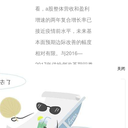
看，a股整体营收和盈利
增速的两年复合增长率已
接近疫情前水平，未来基
本面预期边际改善的幅度
相对有限。与2016—
2017年供给侧改革期间类
关闭
似，本轮大宗商品牛市
中，上游行业如煤炭、钢
服
铁等价格快速上涨导致中
：
下游成本迅速抬升。在经
话：
济增速放缓的背景下，下