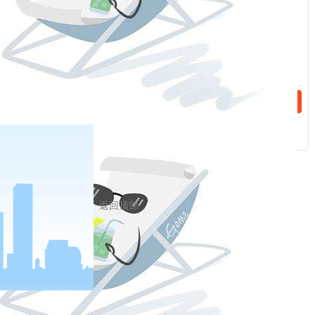
游成本向终端需求转移较
话：
为困难，建材、轻工制
造、房地产、家电、纺织
服装等下游企业净利润增
速出现下降。此外，在去
年三四季度高基数、下半
年ppi同比增速回落等因
素作用下，未来企业利润
返回顶部
增速难以维持高位。
综合来看，宏观经济政策
边际收紧，经济扩张动能