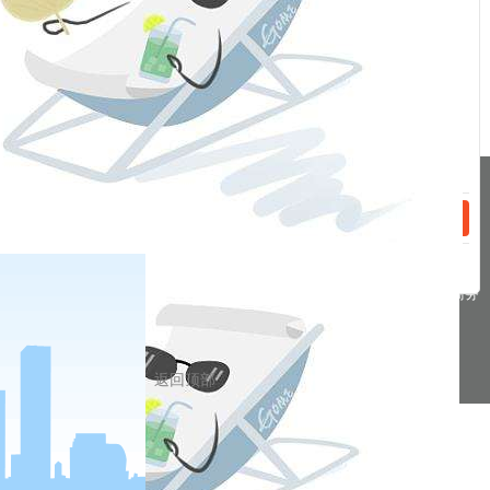
话：
2022-04-19
疫情冲击消费承压，稳增长政策托底经济增长——一季度经济数据点评
2022-04-12
加快建设全国统一大市场，释放什么信号？
话：
分享到
pa凯发真人网娱乐的友情链接：
|
|
|
|
|
|
|
|
pa凯发真人网娱乐 copyright © 2016 福能期货股份有限公司 本网站所载文
章和数据仅供参考，使用前务请核实，风险自负。
备案/许可证号： 本网站支持ipv6 地址：福州市鼓楼区五四路75号海西商务
大厦31层
返回顶部
网站地图