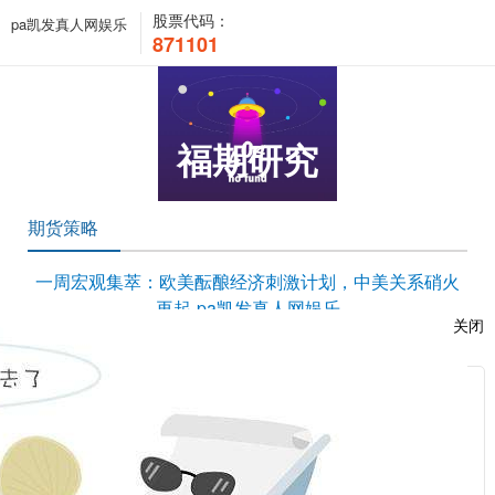
股票代码：
pa凯发真人网娱乐
871101
福期研究
期货策略
一周宏观集萃：欧美酝酿经济刺激计划，中美关系硝火
再起-pa凯发真人网娱乐
关闭
时间：2020-07-24 17:43:43 浏览次数：7057 来源：本站
服
/upload/edit/file/20200724/20200724174404_82414.pdf
：
相关新闻