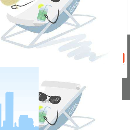
话：
2022-04-19
疫情冲击消费承压，稳增长政策托底经济增长——一季度经济数据点评
2022-04-12
加快建设全国统一大市场，释放什么信号？
分享到
话：
pa凯发真人网娱乐的友情链接：
|
|
|
|
|
|
|
|
pa凯发真人网娱乐 copyright © 2016 福能期货股份有限公司 本网站所载文
章和数据仅供参考，使用前务请核实，风险自负。
备案/许可证号： 本网站支持ipv6 地址：福州市鼓楼区五四路75号海西商务
大厦31层
返回顶部
网站地图