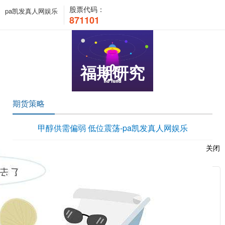
股票代码：
pa凯发真人网娱乐
871101
福期研究
期货策略
甲醇供需偏弱 低位震荡-pa凯发真人网娱乐
时间：2020-06-17 13:55:58 浏览次数：5917 来源：本站
关闭
/upload/edit/file/20200617/20200617140138_92003.docx
服
：
相关新闻