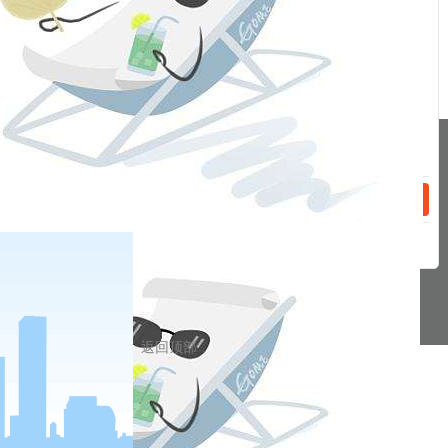
话：
2022-04-19
疫情冲击消费承压，稳增长政策托底经济增长——一季度经济数据点评
2022-04-12
加快建设全国统一大市场，释放什么信号？
分享到
话：
pa凯发真人网娱乐的友情链接：
|
|
|
|
|
|
|
|
pa凯发真人网娱乐 copyright © 2016 福能期货股份有限公司 本网站所载文
章和数据仅供参考，使用前务请核实，风险自负。
备案/许可证号： 本网站支持ipv6 地址：福州市鼓楼区五四路75号海西商务
大厦31层
返回顶部
网站地图