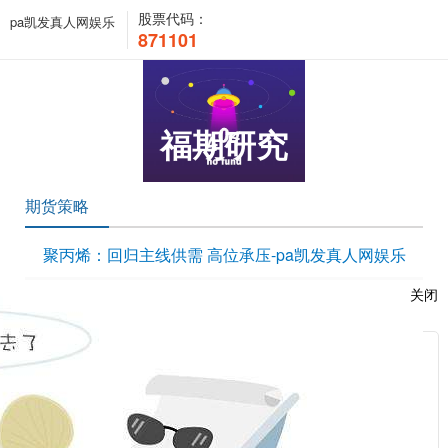
股票代码：
pa凯发真人网娱乐
871101
福期研究
期货策略
聚丙烯：回归主线供需 高位承压-pa凯发真人网娱乐
时间：2020-04-30 09:20:04 浏览次数：4060 来源：本站
关闭
/upload/edit/file/20200430/20200430092315_83393.pdf
服
：
相关新闻