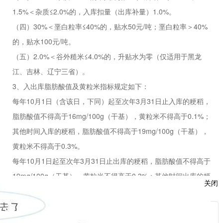
1.5%
＜杂质
≤2.0%
的，入库扣量（出库补量）
1.0%
。
（四）
30%
＜垩白粒率
≤40%
的，贴水
50
元
/
吨；垩白粒率＞
40%
的，贴水
100
元
/
吨。
（五）
2.0%
＜谷外糙米
≤4.0%
的，升贴水为零（仅适用于黑龙
江、吉林、辽宁三省）。
3
、入出库脂肪酸值及黄粒米指标规定如下：
每年
10
月
1
日（含该日，下同）起至次年
3
月
31
日止入库的粳稻，
脂肪酸值不得高于
16mg/100g
（干基），黄粒米不得高于
0.1%
；
其他时间入库的粳稻，脂肪酸值不得高于
19mg/100g
（干基），
黄粒米不得高于
0.3%
。
每年
10
月
1
日起至次年
3
月
31
日止出库的粳稻，脂肪酸值不得高于
19mg/100g
（干基），黄粒米不得高于
0.3%
；其他时间出库的粳
关闭
稻，脂肪酸值不得高于
22mg/100g
（干基），黄粒米不得高于
0.5%
。
服
厂库仓单出库时，脂肪酸值和黄粒米指标按对应期间入库规定执