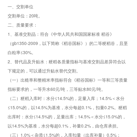
一、交割单位
交割单位：
20
吨。
二、质量要求：
1
、基准交割品：符合《中华人民共和国国家标准 稻谷》
（
gb1350-2009
，以下简称《稻谷国标》）的二等粳稻谷，且垩
白粒率
≤30%
。
2
、替代品及升贴水：粳稻各质量指标与基准交割品差异符合以
下规定的，可以通过升贴水替代交割。
（一）出糙率和整精米率指标符合《稻谷国标》一等和三等质量
指标要求的，一等升水
60
元
/
吨，三等贴水
80
元
/
吨。
（二）粳稻入库时：水分≤
14.5%
的，足量入库；
14.5%
＜水分
≤15.0%
的，以
14.5%
为基准，水分每超
0.1%
，扣量
0.2%
。粳稻
出库时：水分
≤14.5%
的，足量出库；
14.5%
＜水分
≤15.0%
的，
以
14.5%
为基准，水分每超
0.1%
，补量
0.2%
，由仓库承担。
（三）
1.0%
＜杂质
≤1.5%
的，入库扣量（出库补量）
0.5%
；