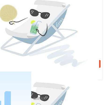
：
行。
4
、垩白粒率的检验按照《中华人民共和国国家标准 优质稻谷》
话：
（
gb/t17891
－
1999
）中的规定执行。脂肪酸值的检验按照《稻
谷储存品质判定规则》（
gb/t20569
－
2006
）中的规定执行。
三、指定交割仓（厂）库
话：
指定交割仓库和指定厂库由交易所指定并另行公告，异地交割仓
库升贴水标准由交易所规定并公告，详见附录二。
附录一：郑州商品交易所粳稻交割费用明细：
附录二：郑州商品交易所指定粳稻交割库及升贴水
/upload/edit/file/20200208/20200208120655_55989.xlsx
附录三：郑州商品交易所指定粳稻质检机构：
附录四：郑州商品交易所粳稻品种手册：
/upload/edit/file/20200208/20200208120902_40090.pdf
返回顶部