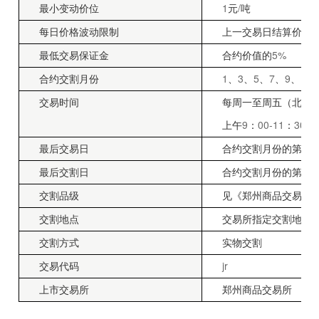
1
/
最小变动价位
元
吨
±4
每日价格波动限制
上一交易日结算价
5%
最低交易保证金
合约价值的
1
3
5
7
9
11
合约交割月份
、
、
、
、
、
交易时间
每周一至周五（北京
9
00-11
30
上午
：
：
下
10
最后交易日
合约交割月份的第
13
最后交割日
合约交割月份的第
交割品级
见《郑州商品交易所
交割地点
交易所指定交割地点
交割方式
实物交割
jr
交易代码
上市交易所
郑州商品交易所