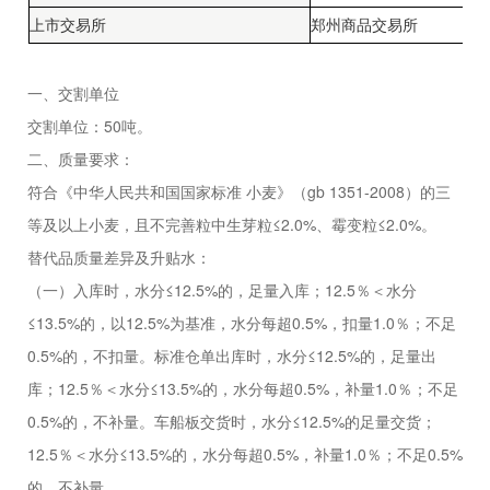
上市交易所
郑州商品交易所
一、交割单位
交割单位：
50
吨。
二、质量要求：
符合《中华人民共和国国家标准 小麦》（
gb 1351-2008
）的三
等及以上小麦，且不完善粒中生芽粒
≤2.0%
、霉变粒
≤2.0%
。
替代品质量差异及升贴水：
（一）入库时，水分≤
12.5%
的，足量入库；
12.5
％＜水分
≤13.5%
的，以
12.5%
为基准，水分每超
0.5%
，扣量
1.0
％；不足
0.5%
的，不扣量。标准仓单出库时，水分
≤12.5%
的，足量出
库；
12.5
％＜水分
≤13.5%
的，水分每超
0.5%
，补量
1.0
％；不足
0.5%
的，不补量。车船板交货时，水分
≤12.5%
的足量交货；
12.5
％＜水分
≤13.5%
的，水分每超
0.5%
，补量
1.0
％；不足
0.5%
的，不补量。