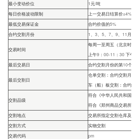
1
/
最小变动价位
元
吨
±4%
每日价格波动限制
上一交易日结算价
及
5%
最低交易保证金
合约价值的
1
3
5
7
9
11
合约交割月份
、
、
、
、
、
月
每周一至周五（北京时间
交易时间
9
00-11
30
1
上午
：
：
下午
10
最后交易日
合约交割月份的第
个交
仓单交割：合约交割月份
最后交割日
车（船）板交割：合约交
符合《中华人民共和国国
交割品级
符合《郑州商品交易所期
交割地点
交易所指定交割仓库及指
交割方式
实物交割
pm
交易代码