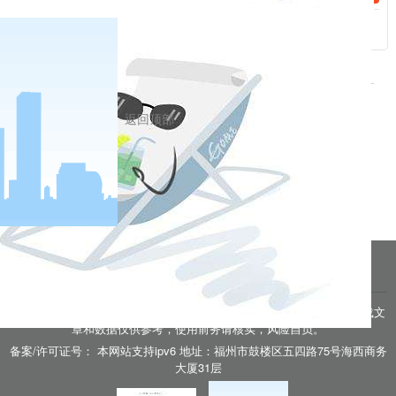
附录四：郑州商品交易所普麦品种手册：
/upload/edit/file/20200208/20200208100752_65460.doc
相关新闻
返回顶部
2020-06-16
20200616 低硫燃料油专题（二）：低硫燃料油产业链现状
2020-06-16
20200616 低硫燃料油专题（一）：低硫燃料油基础知识
分享到
pa凯发真人网娱乐的友情链接：
|
|
|
|
|
|
|
|
pa凯发真人网娱乐 copyright © 2016 福能期货股份有限公司 本网站所载文
章和数据仅供参考，使用前务请核实，风险自负。
户
备案/许可证号： 本网站支持ipv6 地址：福州市鼓楼区五四路75号海西商务
大厦31层