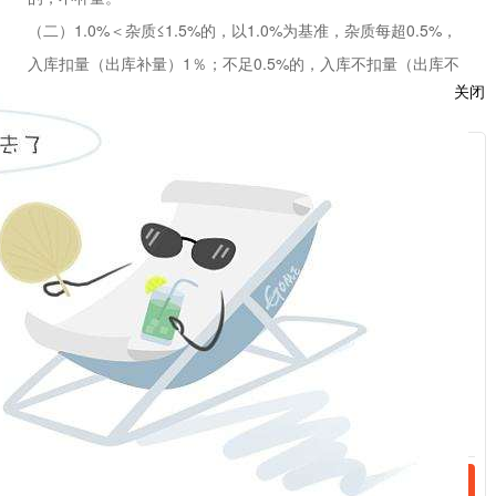
（二）
1.0%
＜杂质
≤1.5%
的，以
1.0%
为基准，杂质每超
0.5%
，
入库扣量（出库补量）
1
％；不足
0.5%
的，入库不扣量（出库不
关闭
补量）。车船板交货时按出库处理。
（三）
8.0%
＜不完善粒
≤12.0%
的，以
8.0%
为基准，不完善粒每
超
1.0%
，入库扣量（出库补量）
1.0
％。车船板交货时按出库处
服
理。
：
接收、存储、发运要求：普麦接收、储存、发运采用散粮方式。
话：
三、指定交割仓（厂）库
指定交割仓库和指定厂库由交易所指定并另行公告，异地交割仓
库升贴水标准由交易所规定并公告，详见附录二。
话：
附录一：郑州商品交易所普麦交割费用明细：
附录二：郑州商品交易所指定普麦交割库及升贴水
/upload/edit/file/20200208/20200208100742_10901.xlsx
附录三：郑州商品交易所指定普麦质检机构：