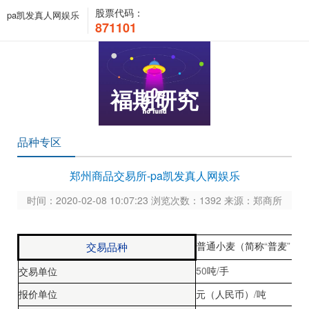
股票代码：
pa凯发真人网娱乐
871101
福期研究
品种专区
郑州商品交易所-pa凯发真人网娱乐
时间：2020-02-08 10:07:23 浏览次数：1392 来源：郑商所
“
”
交易品种
普通小麦（简称
普麦
）
50
/
吨
手
交易单位
/
报价单位
元（人民币）
吨