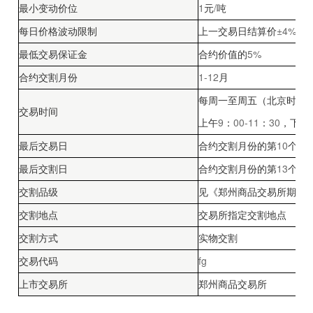
1
/
最小变动价位
元
吨
±4%
每日价格波动限制
上一交易日结算价
及
5%
最低交易保证金
合约价值的
1-12
合约交割月份
月
每周一至周五（北京时间
交易时间
9
00-11
30
上午
：
：
，下午
10
最后交易日
合约交割月份的第
个交
13
最后交割日
合约交割月份的第
个交
交割品级
见《郑州商品交易所期货
交割地点
交易所指定交割地点
交割方式
实物交割
fg
交易代码
上市交易所
郑州商品交易所