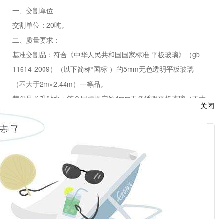
一、交割单位
交割单位：
20
吨。
二、质量要求：
基准交割品：符合《中华人民共和国国家标准 平板玻璃》（
gb
11614-2009
）（以下简称
“
国标
”
）的
5mm
无色透明平板玻璃
（不大于
2m×2.44m
）一等品。
替代品及升贴水：符合国标规定的
4mm
无色透明平板玻璃（不大
关闭
于
2m×2.44m
）一等品，无升贴水。
三、指定交割厂库
服
指定交割厂库由交易所指定并另行公告，异地交割仓库升贴水标
：
准由交易所规定并公告，详见附录二。
话：
附录一：郑州商品交易所玻璃交割费用明细：
附录二：郑州商品交易所指定玻璃交割库及升贴水
/upload/edit/file/20200207/20200207152045_87746.xlsx