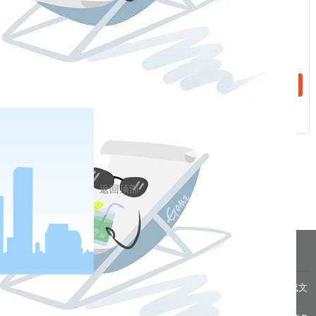
话：
附录三：郑州商品交易所指定玻璃质检机构：
附录四：郑州商品交易所玻璃期货品种资料：
/upload/edit/file/20200207/20200207152202_77385.doc
相关新闻
2020-06-16
20200616 低硫燃料油专题（二）：低硫燃料油产业链现状
2020-06-16
20200616 低硫燃料油专题（一）：低硫燃料油基础知识
返回顶部
分享到
pa凯发真人网娱乐的友情链接：
|
|
|
|
|
|
|
|
pa凯发真人网娱乐 copyright © 2016 福能期货股份有限公司 本网站所载文
章和数据仅供参考，使用前务请核实，风险自负。