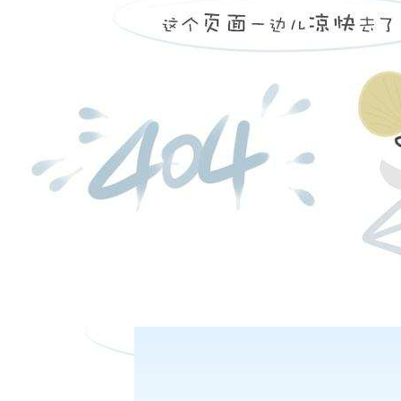
碎强度m40和耐磨强度m10的测定按照gb/t 1996的规定执行。
在线客服
应性和反应后强度的测定按照gb/t 4000的规定执行。
客服热线：
修约按照gb/t 8170的规定执行。
求
日盘下单电话：
用洁净的火车车厢、汽车车厢、轮船船舱或其它运输工具装运。
明
大连商品交易所负责解释。
夜盘下单电话：
交易手册
/upload/edit/file/20200207/20200207150137_92042.pdf
交割仓库
/upload/edit/file/20200207/20200207150154_26915.xlsx
闻
6-16
20200616 低硫燃料油专题（二）：低硫燃料油产业链现状
6-16
20200616 低硫燃料油专题（一）：低硫燃料油基础知识