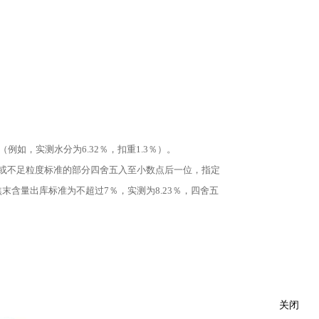
（例如，实测水分为6.32％，扣重1.3％）。
准或不足粒度标准的部分四舍五入至小数点后一位，指定
含量出库标准为不超过7％，实测为8.23％，四舍五
关闭