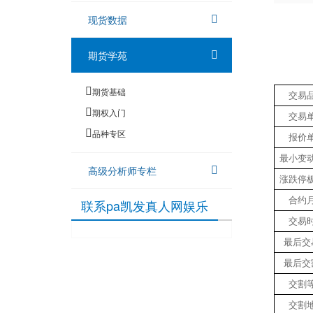
现货数据
期货学苑
期货基础
交易
期权入门
交易
品种专区
报价
最小变
高级分析师专栏
涨跌停
合约
联系pa凯发真人网娱乐
交易
最后交
最后交
交割
交割