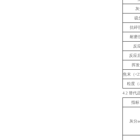
灰
硫分
抗碎强
耐磨强
反应
反应后
挥发分
焦末（<2
粒度（≥
4.2 替
指标
灰分a