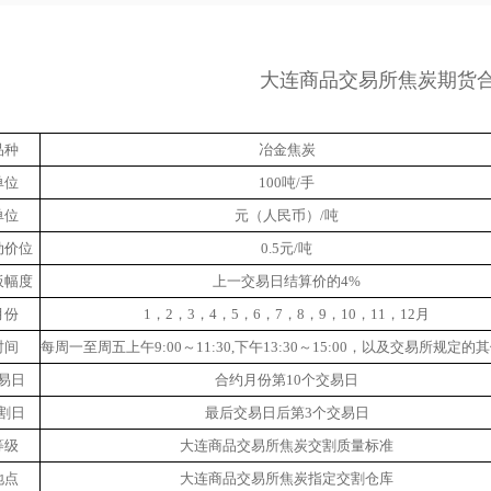
大连商品交易所焦炭期货
品种
冶金焦炭
单位
100吨/手
单位
元（人民币）/吨
动价位
0.5元/吨
板幅度
上一交易日结算价的4%
月份
1，2，3，4，5，6，7，8，9，10，11，12月
时间
每周一至周五上午9:00～11:30,下午13:30～15:00，以及交易所规定的
易日
合约月份第10个交易日
割日
最后交易日后第3个交易日
等级
大连商品交易所焦炭交割质量标准
地点
大连商品交易所焦炭指定交割仓库