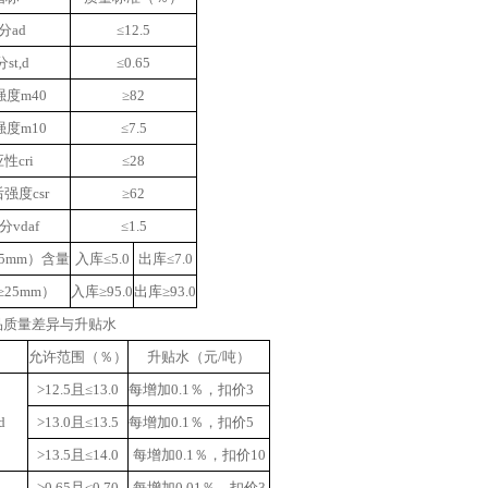
分ad
≤12.5
st,d
≤0.65
度m40
≥82
度m10
≤7.5
性cri
≤28
强度csr
≥62
vdaf
≤1.5
5mm）含量
入库≤5.0
出库≤7.0
25mm）
入库≥95.0
出库≥93.0
代品质量差异与升贴水
允许范围（％）
升贴水（元/吨）
>12.5且≤13.0
每增加0.1％，扣价3
d
>13.0且≤13.5
每增加0.1％，扣价5
>13.5且≤14.0
每增加0.1％，扣价10
>0.65且≤0.70
每增加0.01％，扣价3