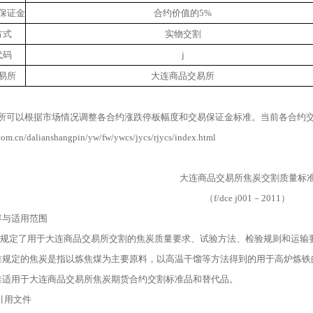
保证金
合约价值的5%
方式
实物交割
代码
j
易所
大连商品交易所
所可以根据市场情况调整各合约涨跌停板幅度和交易保证金标准。当前各合约
om.cn/dalianshangpin/yw/fw/ywcs/jycs/rjycs/index.html
大连商品交易所焦炭交割质量标
（f/dce j001－2011）
容与适用范围
标准规定了用于大连商品交易所交割的焦炭质量要求、试验方法、检验规则和运输
本标准规定的焦炭是指以炼焦煤为主要原料，以高温干馏等方法得到的用于高炉炼
本标准适用于大连商品交易所焦炭期货合约交割标准品和替代品。
性引用文件