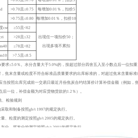
d
>0.70且≤0.75
每增加0.01％，扣价5
>0.75且≤0.80
每增加0.01％，扣价10
csr
≥55且<62
ri
>28且≤32
出现任一项扣价50；
出现多项不累扣
m40
≥78且<82
m10
>7.5且≤8.5
分mt要求≤5.0％。水分含量大于5.0%的，按超过部分四舍五入至小数点后一位扣重
出库时，焦末含量或粒度不符合标准品质量要求的出库标准的，对超过焦末含量标
应当按照出库完成前一交易日最近月份焦炭合约结算价计算补偿金额（例如，焦末
点后一位，补偿金额为对应货物货款的1.2％）。
方法、检验规则
样的采取和制备按照gb/t 1997的规定执行。
末含量、粒度的测定按照gb/t 2005的规定执行。
分、灰分、挥发分的测定按照gb/t 2001的规定执行。
硫含量的测定按照gb/t 2286的规定执行。