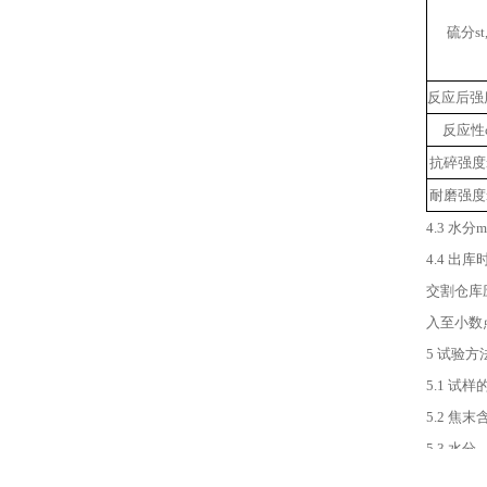
硫分st,
反应后强度
反应性c
抗碎强度
耐磨强度
4.3 水
4.4 
交割仓库
入至小数
5 试验
5.1 试
5.2 焦
5.3 水
5.4 全