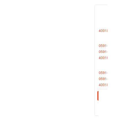
5.5 抗
5.6 反
5.7 数值
4001868696转1
6 运输要
焦炭应当
0591-88013377
7 附加说
0591-87727306
本标准由
4001868696转2
附件：
0591-88013380
焦炭期货
0591-87512570
焦炭指定
4001868696转2
相关新
2020-0
2020-0