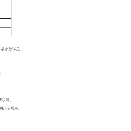
交易参数详见
准
要求等。
铁的冶金焦炭。