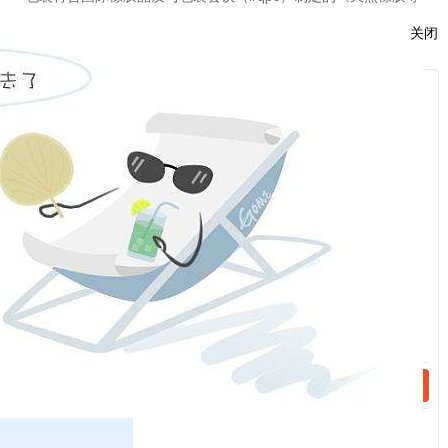
级的品质与包装国际标准（绿皮书）》（1979年版）标准的，泰
关闭
国、马来西亚、印度尼西亚、斯里兰卡等国生产的3号烟胶片
（rss 3）。
服
三、指定交割仓库
：
由交易所指定并另行公告，异地交割仓库升贴水标准由交易
所规定并公告。
话：
注：根据上期所公告【2019】89号文修订
附表一：上海期货交易所国产天然橡胶注册商标。生产加工分公
话：
司汇总表
上海期货交易所天然橡胶期货交易、交割一览表
上海期货交易所指定天然橡胶质量检验机构
上海期货交易所天然橡胶期货指定交割仓库
上海期货交易所天然橡胶品种手册
pdf:
/upload/edit/file/20200206/20200206161613_61717.pdf