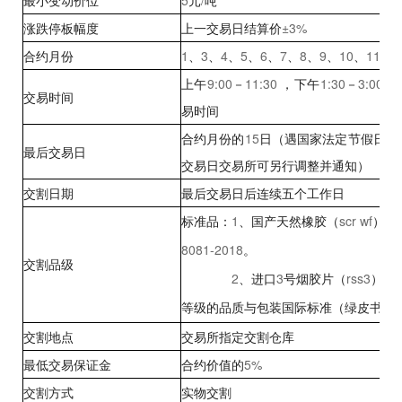
最小变动价位
5
元
/
吨
涨跌停板幅度
上一交易日结算价
±3%
合约月份
1
、
3
、
4
、
5
、
6
、
7
、
8
、
9
、
10
、
11
月
上午
9:00
－
11:30
，下午
1:30
－
3:00
和
交易时间
易时间
合约月份的
15
日（遇国家法定节假日顺
最后交易日
交易日交易所可另行调整并通知）
交割日期
最后交易日后连续五个工作日
1
scr wf
标准品：
、国产天然橡胶（
），
8081-2018
。
交割品级
2
3
rss3
、进口
号烟胶片（
），
等级的品质与包装国际标准（绿皮书）
交割地点
交易所指定交割仓库
最低交易保证金
合约价值的
5%
交割方式
实物交割