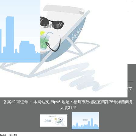
相关新闻
返回顶部
2020-06-16
20200616 低硫燃料油专题（二）：低硫燃料油产业链现状
2020-06-16
20200616 低硫燃料油专题（一）：低硫燃料油基础知识
分享到
pa凯发真人网娱乐的友情链接：
|
|
|
|
|
|
|
|
pa凯发真人网娱乐 copyright © 2016 福能期货股份有限公司 本网站所载文
章和数据仅供参考，使用前务请核实，风险自负。
备案/许可证号： 本网站支持ipv6 地址：福州市鼓楼区五四路75号海西商务
户
大厦31层
网站地图