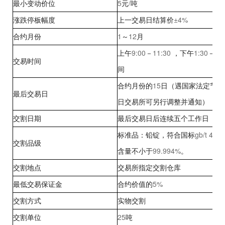
5
/
最小变动价位
元
吨
±4%
涨跌停板幅度
上一交易日结算价
1
12
合约月份
～
月
9:00
11:30
1:30
3:
上午
－
，下午
－
交易时间
间
15
合约月份的
日（遇国家法定节假
最后交易日
日交易所可另行调整并通知）
交割日期
最后交易日后连续五个工作日
gb/t 469
标准品：铅锭，符合国标
交割品级
99.994%
含量不小于
。
交割地点
交易所指定交割仓库
5%
最低交易保证金
合约价值的
交割方式
实物交割
25
交割单位
吨