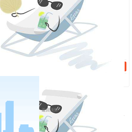
标准
话：
上海期货交易所注册品牌汇总
话：
pdf:
/upload/edit/file/20200206/20200206143149_62518.pdf
上海期货交易所指定铅质量检验机构
上海期货交易所铅指定交割仓库及收费标准
上海期货交易所有色金属手册
pdf:
/upload/edit/file/20200206/20200206140259_51916.pdf
返回顶部
相关新闻