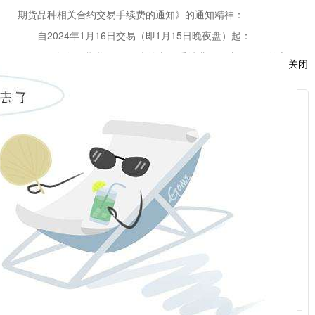
期货品种相关合约交易手续费的通知》的通知精神：
自
2024年1月16日交易（即1月15日晚夜盘）起：
1、
螺纹钢期货
rb2501合约交易手续费及日内平今仓的交易
关闭
手续费进行调整。
2、
燃料油期货
fu2403合约日内平今仓交易手续
费
进行调
服
整。
：
我司研究决定，随交易所调整标准进行调整
。
福能期货股份有限公司
话：
2024年1月15日
话：
相关新闻
2024-01-26
关于上海国际能源交易中心原油2403系列期权合约到期有关事项的通知